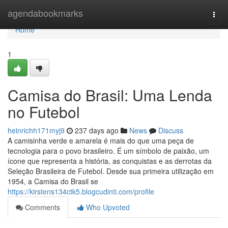
Home
agendabookmarks
Togg
navi
Home
1
Camisa do Brasil: Uma Lenda
no Futebol
heinrichh171myj9
237 days ago
News
Discuss
A camisinha verde e amarela é mais do que uma peça de
tecnologia para o povo brasileiro. É um símbolo de paixão, um
ícone que representa a história, as conquistas e as derrotas da
Seleção Brasileira de Futebol. Desde sua primeira utilização em
1954, a Camisa do Brasil se
https://kirstens134ctk5.blogcudinti.com/profile
Comments
Who Upvoted