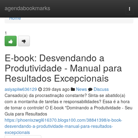
Home
agendabookmarks
Togg
navi
Home
1
E-book: Desvendando a
Produtividade - Manual para
Resultados Excepcionais
asiyapiiw636129
239 days ago
News
Discuss
Cansado(a) da procrastinação constante? Sinta-se abatido(a)
com a montanha de tarefas e responsabilidades? Essa é a hora
de tomar o controle! O E-book "Dominando a Produtividade - Seu
Guia para Resultados
https://phoenixzwgl616370.blogs100.com/38841398/e-book-
desvendando-a-produtividade-manual-para-resultados-
excepcionais