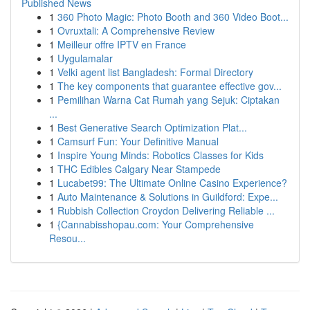
Published News
1
360 Photo Magic: Photo Booth and 360 Video Boot...
1
Ovruxtali: A Comprehensive Review
1
Meilleur offre IPTV en France
1
Uygulamalar
1
Velki agent list Bangladesh: Formal Directory
1
The key components that guarantee effective gov...
1
Pemilihan Warna Cat Rumah yang Sejuk: Ciptakan
...
1
Best Generative Search Optimization Plat...
1
Camsurf Fun: Your Definitive Manual
1
Inspire Young Minds: Robotics Classes for Kids
1
THC Edibles Calgary Near Stampede
1
Lucabet99: The Ultimate Online Casino Experience?
1
Auto Maintenance & Solutions in Guildford: Expe...
1
Rubbish Collection Croydon Delivering Reliable ...
1
{Cannabisshopau.com: Your Comprehensive
Resou...