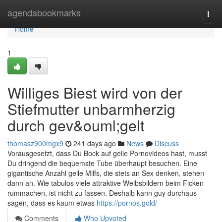
Home
agendabookmarks
Togg
navi
Home
1
Williges Biest wird von der
Stiefmutter unbarmherzig
durch gev&ouml;gelt
thomasz900mgx9
241 days ago
News
Discuss
Vorausgesetzt, dass Du Bock auf geile Pornovideos hast, musst
Du dringend die bequemste Tube überhaupt besuchen. Eine
gigantische Anzahl geile Milfs, die stets an Sex denken, stehen
dann an. Wie tabulos viele attraktive Weibsbildern beim Ficken
rummachen, ist nicht zu fassen. Deshalb kann guy durchaus
sagen, dass es kaum etwas
https://pornos.gold/
Comments
Who Upvoted