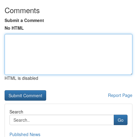
Comments
Submit a Comment
No HTML
HTML is disabled
Report Page
Search
Go
Published News