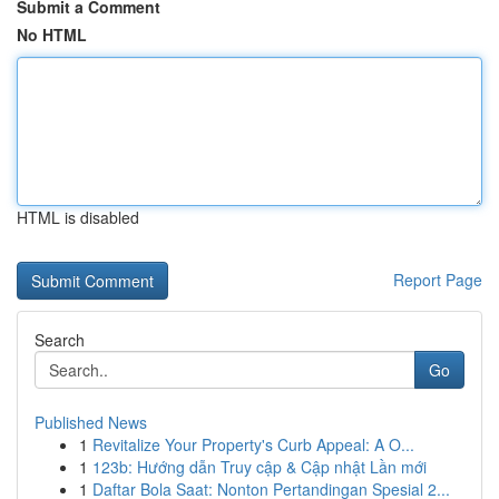
Submit a Comment
No HTML
HTML is disabled
Report Page
Search
Go
Published News
1
Revitalize Your Property's Curb Appeal: A O...
1
123b: Hướng dẫn Truy cập & Cập nhật Lần mới
1
Daftar Bola Saat: Nonton Pertandingan Spesial 2...