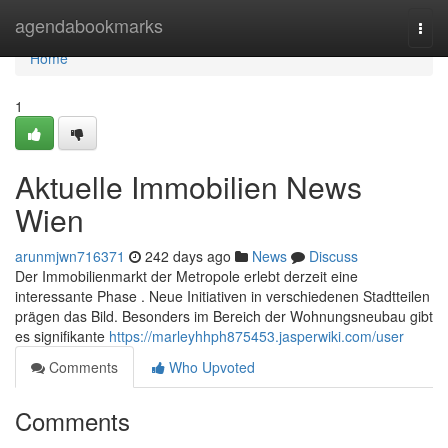
Home
agendabookmarks
Togg
navi
Home
1
Aktuelle Immobilien News
Wien
arunmjwn716371
242 days ago
News
Discuss
Der Immobilienmarkt der Metropole erlebt derzeit eine
interessante Phase . Neue Initiativen in verschiedenen Stadtteilen
prägen das Bild. Besonders im Bereich der Wohnungsneubau gibt
es signifikante
https://marleyhhph875453.jasperwiki.com/user
Comments
Who Upvoted
Comments