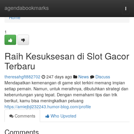
Home
agendabookmarks
Togg
navi
Home
1
Raih Kesuksesan di Slot Gacor
Terbaru
theresahgft882702
247 days ago
News
Discuss
Mendapatkan kemenangan di game slot terkini memang impian
setiap pemain. Namun, untuk meraihnya, dibutuhkan strategi dan
keberuntungan yang tepat. Dengan memahami tips dan trik
berikut, kamu bisa meningkatkan peluang
https://amiejbji232243.humor-blog.com/profile
Comments
Who Upvoted
Comments