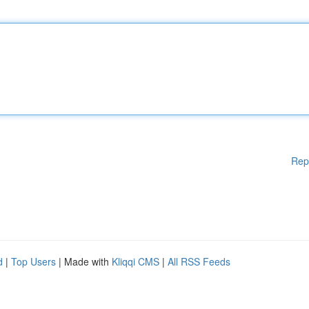
Rep
d
|
Top Users
| Made with
Kliqqi CMS
|
All RSS Feeds