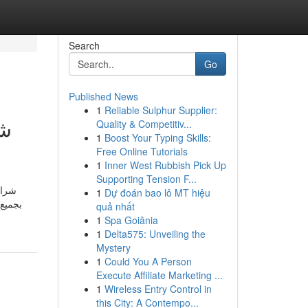
Search
Go
Published News
1
Reliable Sulphur Supplier:
شر
Quality & Competitiv...
1
Boost Your Typing Skills:
Free Online Tutorials
1
Inner West Rubbish Pick Up
Supporting Tension F...
شراء
1
Dự đoán bao lô MT hiệu
بجميع
quả nhất
1
Spa Goiânia
1
Delta575: Unveiling the
Mystery
1
Could You A Person
Execute Affiliate Marketing ...
1
Wireless Entry Control in
this City: A Contempo...