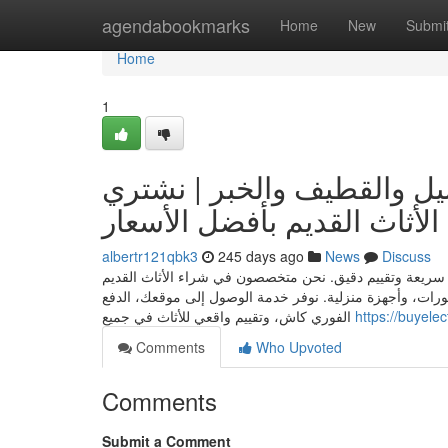
Home
agendabookmarks
Home
New
Submi
Home
1
بيل والقطيف والخبر | نشتري
الأثاث القديم بأفضل الأسعار
albertr121qbk3
245 days ago
News
Discuss
ة سريعة وتقييم دقيق. نحن متخصصون في شراء الأثاث القديم
رات، وأجهزة منزلية. نوفر خدمة الوصول إلى موقعك، الدفع
الفوري كاش، وتقييم واقعي للأثاث في جميع
https://buyel
Comments
Who Upvoted
Comments
Submit a Comment