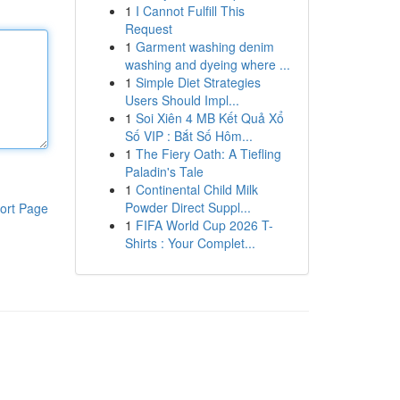
1
I Cannot Fulfill This
Request
1
Garment washing denim
washing and dyeing where ...
1
Simple Diet Strategies
Users Should Impl...
1
Soi Xiên 4 MB Kết Quả Xổ
Số VIP : Bắt Số Hôm...
1
The Fiery Oath: A Tiefling
Paladin's Tale
1
Continental Child Milk
Powder Direct Suppl...
ort Page
1
FIFA World Cup 2026 T-
Shirts : Your Complet...