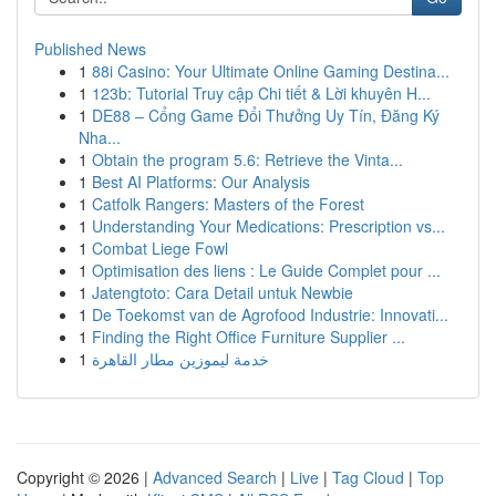
Published News
1
88i Casino: Your Ultimate Online Gaming Destina...
1
123b: Tutorial Truy cập Chi tiết & Lời khuyên H...
1
DE88 – Cổng Game Đổi Thưởng Uy Tín, Đăng Ký
Nha...
1
Obtain the program 5.6: Retrieve the Vinta...
1
Best AI Platforms: Our Analysis
1
Catfolk Rangers: Masters of the Forest
1
Understanding Your Medications: Prescription vs...
1
Combat Liege Fowl
1
Optimisation des liens : Le Guide Complet pour ...
1
Jatengtoto: Cara Detail untuk Newbie
1
De Toekomst van de Agrofood Industrie: Innovati...
1
Finding the Right Office Furniture Supplier ...
1
خدمة ليموزين مطار القاهرة
Copyright © 2026 |
Advanced Search
|
Live
|
Tag Cloud
|
Top