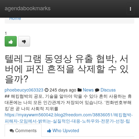
Home
agendabookmarks
Togg
navi
Home
1
텔레그램 동영상 유출 협박, 서
버에 퍼진 흔적을 삭제할 수 있
을까?
phoebeucyc063323
245 days ago
News
Discuss
## 해킹협박의 공포, 기술을 알아야 막을 수 있다 흔히 사용하는 휴
대폰에는 나의 모든 인간관계가 저장되어 있습니다. ‘전화번호부해
킹’은 곧 나의 사회적 지위를
https://myaywwm560042.blog2freedom.com/38836051/해킹협박-
피해자-모임에서-밝히는-실질적인-대응-노하우와-전문가-선정-팁
Comments
Who Upvoted