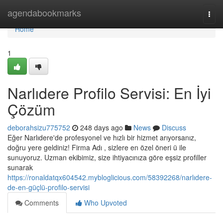
Home
agendabookmarks
Togg
navi
Home
1
Narlıdere Profilo Servisi: En İyi
Çözüm
deborahsizu775752
248 days ago
News
Discuss
Eğer Narlıdere'de profesyonel ve hızlı bir hizmet arıyorsanız,
doğru yere geldiniz! Firma Adı , sizlere en özel öneri ü ile
sunuyoruz. Uzman ekibimiz, size ihtiyacınıza göre eşsiz profiller
sunarak
https://ronaldatqx604542.mybloglicious.com/58392268/narlıdere-
de-en-güçlü-profilo-servisi
Comments
Who Upvoted