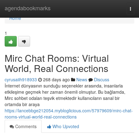
Home
agendabookmarks
Togg
navi
Home
1
Mirc Chat Rooms: Virtual
World, Real Connections
cyrusaiih918933
268 days ago
News
Discuss
İnternet dünyasının sunduğu seçenekler arasında, insanlarla
etkileşime geçmek her zaman önemli olmuştur. Bu bağlamda,
Mirc sohbet odaları teşvik etmektedir kullanıcıların sanal bir
ortamda bir araya
https://lancebbge212054.mybloglicious.com/57979609/mirc-chat-
rooms-virtual-world-real-connections
Comments
Who Upvoted