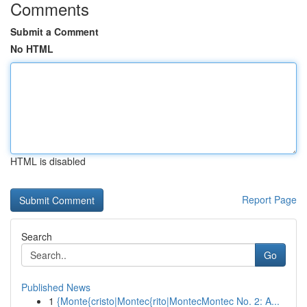
Comments
Submit a Comment
No HTML
HTML is disabled
Report Page
Search
Go
Published News
1
{Monte{cristo|Montec{rito|MontecMontec No. 2: A...