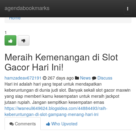
Home
agendabookmarks
Togg
navi
Home
1
Meraih Kemenangan di Slot
Gacor Hari Ini!
hamzadeav672191
267 days ago
News
Discuss
Hari ini adalah hari yang tepat untuk mendapatkan
keberuntungan di dunia judi slot. Banyak sekali slot gacor maxwin
yang siap memberi kamu kesempatan untuk meraih jackpot
jutaan rupiah. Jangan sempitkan kesempatan emas
https://iwaneuli649624.blogsidea.com/44884493/raih-
keberuntungan-di-slot-gampang-menang-hari-ini
Comments
Who Upvoted