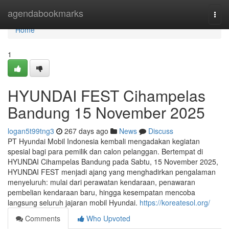
Home
agendabookmarks
Togg
navi
Home
1
HYUNDAI FEST Cihampelas
Bandung 15 November 2025
logan5t99tng3
267 days ago
News
Discuss
PT Hyundai Mobil Indonesia kembali mengadakan kegiatan
spesial bagi para pemilik dan calon pelanggan. Bertempat di
HYUNDAI Cihampelas Bandung pada Sabtu, 15 November 2025,
HYUNDAI FEST menjadi ajang yang menghadirkan pengalaman
menyeluruh: mulai dari perawatan kendaraan, penawaran
pembelian kendaraan baru, hingga kesempatan mencoba
langsung seluruh jajaran mobil Hyundai.
https://koreatesol.org/
Comments
Who Upvoted