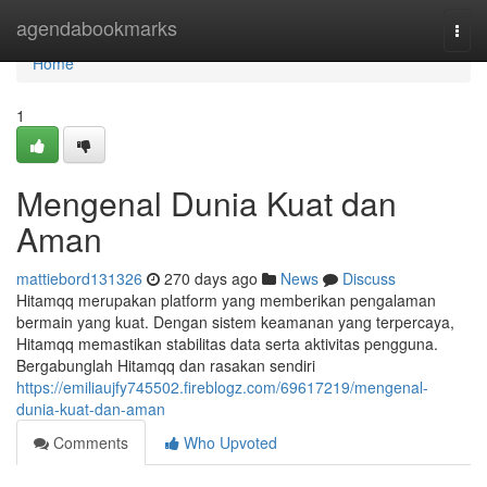
Home
agendabookmarks
Togg
navi
Home
1
Mengenal Dunia Kuat dan
Aman
mattiebord131326
270 days ago
News
Discuss
Hitamqq merupakan platform yang memberikan pengalaman
bermain yang kuat. Dengan sistem keamanan yang terpercaya,
Hitamqq memastikan stabilitas data serta aktivitas pengguna.
Bergabunglah Hitamqq dan rasakan sendiri
https://emiliaujfy745502.fireblogz.com/69617219/mengenal-
dunia-kuat-dan-aman
Comments
Who Upvoted