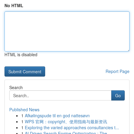
No HTML
HTML is disabled
Report Page
Search
Go
Published News
1
Afkølingspude til en god nattesøvn
1
WPS 官网：copyright、使用指南与最新资讯
1
Exploring the varied approaches consultancies t...
1
AI Driven Search Engine Optimization : The ...