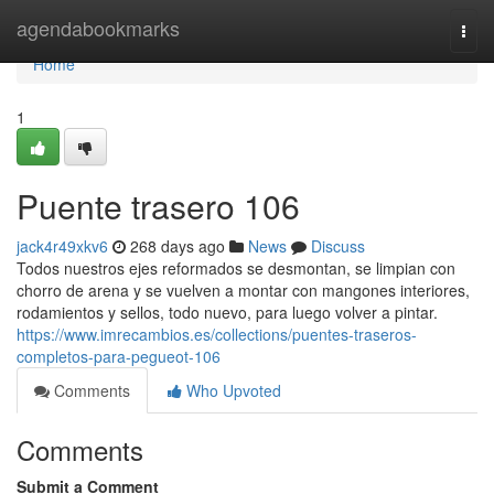
Home
agendabookmarks
Togg
navi
Home
1
Puente trasero 106
jack4r49xkv6
268 days ago
News
Discuss
Todos nuestros ejes reformados se desmontan, se limpian con
chorro de arena y se vuelven a montar con mangones interiores,
rodamientos y sellos, todo nuevo, para luego volver a pintar.
https://www.imrecambios.es/collections/puentes-traseros-
completos-para-pegueot-106
Comments
Who Upvoted
Comments
Submit a Comment