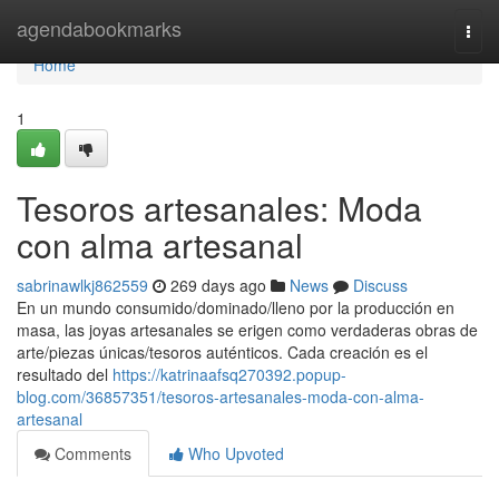
Home
agendabookmarks
Togg
navi
Home
1
Tesoros artesanales: Moda
con alma artesanal
sabrinawlkj862559
269 days ago
News
Discuss
En un mundo consumido/dominado/lleno por la producción en
masa, las joyas artesanales se erigen como verdaderas obras de
arte/piezas únicas/tesoros auténticos. Cada creación es el
resultado del
https://katrinaafsq270392.popup-
blog.com/36857351/tesoros-artesanales-moda-con-alma-
artesanal
Comments
Who Upvoted