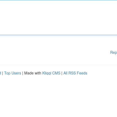
Rep
d
|
Top Users
| Made with
Kliqqi CMS
|
All RSS Feeds