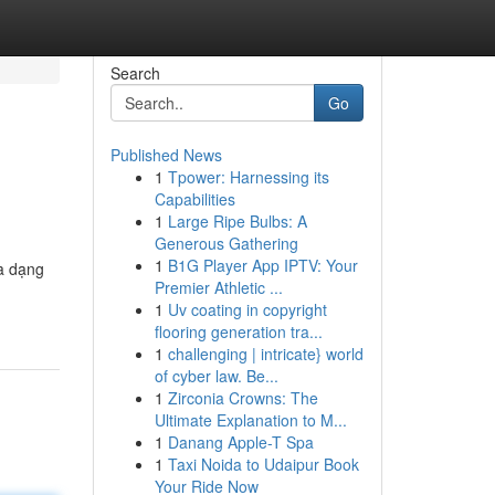
Search
Go
Published News
1
Tpower: Harnessing its
Capabilities
1
Large Ripe Bulbs: A
Generous Gathering
1
B1G Player App IPTV: Your
a dạng
Premier Athletic ...
1
Uv coating in copyright
flooring generation tra...
1
challenging | intricate} world
of cyber law. Be...
1
Zirconia Crowns: The
Ultimate Explanation to M...
1
Danang Apple-T Spa
1
Taxi Noida to Udaipur Book
Your Ride Now