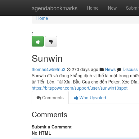
Home
agendabookmarks
Home
New
Submi
Home
1
Sunwin
thomas4w59fnu3
270 days ago
News
Discuss
Sunwin đã và đang khẳng định vị thế là một trong nh
từ Tiến Lên, Tài Xỉu, Bầu Cua cho đến Poker, Xóc Đĩa
https://bitspower.com/support/user/sunwin10spot
Comments
Who Upvoted
Comments
Submit a Comment
No HTML