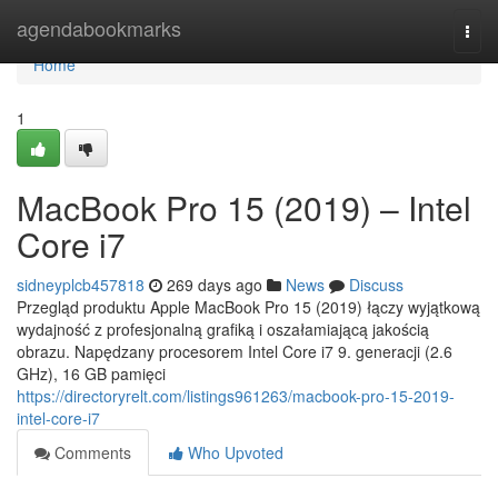
Home
agendabookmarks
Togg
navi
Home
1
MacBook Pro 15 (2019) – Intel
Core i7
sidneyplcb457818
269 days ago
News
Discuss
Przegląd produktu Apple MacBook Pro 15 (2019) łączy wyjątkową
wydajność z profesjonalną grafiką i oszałamiającą jakością
obrazu. Napędzany procesorem Intel Core i7 9. generacji (2.6
GHz), 16 GB pamięci
https://directoryrelt.com/listings961263/macbook-pro-15-2019-
intel-core-i7
Comments
Who Upvoted