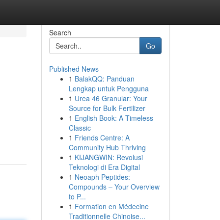
Search
Go
Published News
1
BalakQQ: Panduan
Lengkap untuk Pengguna
1
Urea 46 Granular: Your
Source for Bulk Fertilizer
1
English Book: A Timeless
Classic
1
Friends Centre: A
Community Hub Thriving
1
KIJANGWIN: Revolusi
Teknologi di Era Digital
1
Neoaph Peptides:
Compounds – Your Overview
to P...
1
Formation en Médecine
Traditionnelle Chinoise...