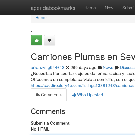
Home
agendabookmarks
Home
New
Submi
Home
1
Camiones Plumas en Sevill
arranzvhg944613
269 days ago
News
Discuss
¿Necesitas transportar objetos de forma rápida y fiable
Ofrecemos un completa servicio a domicilio, con el qu
https://seodirectory4u.com/listings13381243/camiones-
Comments
Who Upvoted
Comments
Submit a Comment
No HTML