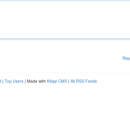
Rep
d
|
Top Users
| Made with
Kliqqi CMS
|
All RSS Feeds