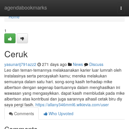
Home
agendabookmarks
Togg
navi
Home
1
Ceruk
yasunarij791azz2
271 days ago
News
Discuss
Leo dan teman-temannya melaksanakan karier luar lumrah oleh
instalasinya serta percayakah kamu; mereka melakukan
semuanya dalam satu hari. song-song kasih terhadap mike
albertson dengan segenap bantuannya dalam menghasilkan ini
wawasan yang mengasyikkan. dapat kasih membludak pada mike
albertson atas kontribusi dan juga sarannya alhasil cetak biru diy
saya pergi fasih.
https://allany346mml6.wikievia.com/user
Comments
Who Upvoted
Comments