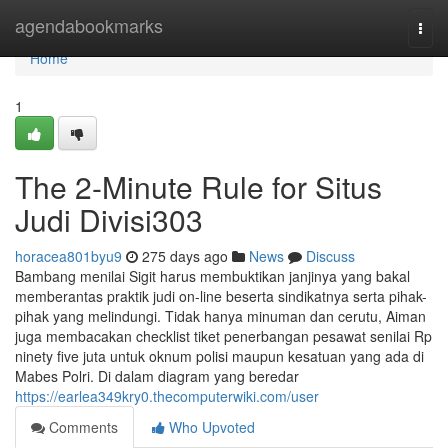
Home
agendabookmarks
Togg
navi
Home
1
The 2-Minute Rule for Situs
Judi Divisi303
horacea801byu9
275 days ago
News
Discuss
Bambang menilai Sigit harus membuktikan janjinya yang bakal
memberantas praktik judi on-line beserta sindikatnya serta pihak-
pihak yang melindungi. Tidak hanya minuman dan cerutu, Aiman
juga membacakan checklist tiket penerbangan pesawat senilai Rp
ninety five juta untuk oknum polisi maupun kesatuan yang ada di
Mabes Polri. Di dalam diagram yang beredar
https://earlea349kry0.thecomputerwiki.com/user
Comments
Who Upvoted