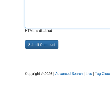
HTML is disabled
Copyright © 2026 |
Advanced Search
|
Live
|
Tag Clou