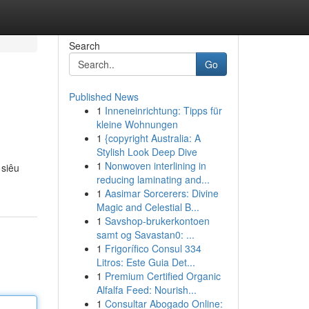
Search
Go
Published News
1
Inneneinrichtung: Tipps für
kleine Wohnungen
1
{copyright Australia: A
Stylish Look Deep Dive
1
Nonwoven interlining in
 siêu
reducing laminating and...
1
Aasimar Sorcerers: Divine
Magic and Celestial B...
1
Savshop-brukerkontoen
samt og Savastan0: ...
1
Frigorífico Consul 334
Litros: Este Guia Det...
1
Premium Certified Organic
Alfalfa Feed: Nourish...
1
Consultar Abogado Online: