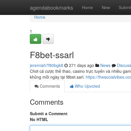
Home
agendabookmarks
Home
New
Submi
Home
1
F8bet-ssarl
jeremiah7f80bgk8
271 days ago
News
Discus
Chơi cá cược thể thao, casino trực tuyến và nhiều ga
khủng mỗi ngày tại f8bet.sarl.
https://thesocialvibes.c
Comments
Who Upvoted
Comments
Submit a Comment
No HTML