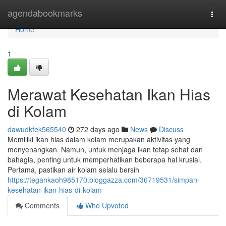
Home
agendabookmarks
Togg
navi
Home
1
Merawat Kesehatan Ikan Hias
di Kolam
dawudkfek565540
272 days ago
News
Discuss
Memiliki ikan hias dalam kolam merupakan aktivitas yang
menyenangkan. Namun, untuk menjaga ikan tetap sehat dan
bahagia, penting untuk memperhatikan beberapa hal krusial.
Pertama, pastikan air kolam selalu bersih
https://tegankaoh985170.bloggazza.com/36719531/simpan-
kesehatan-ikan-hias-di-kolam
Comments
Who Upvoted