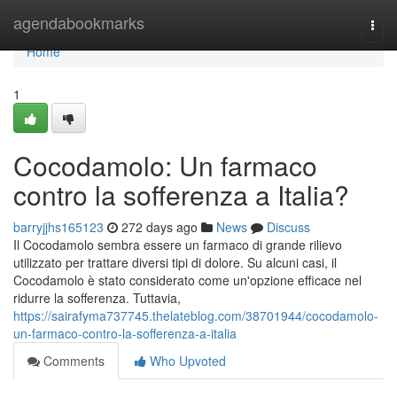
Home
agendabookmarks
Togg
navi
Home
1
Cocodamolo: Un farmaco
contro la sofferenza a Italia?
barryjjhs165123
272 days ago
News
Discuss
Il Cocodamolo sembra essere un farmaco di grande rilievo
utilizzato per trattare diversi tipi di dolore. Su alcuni casi, il
Cocodamolo è stato considerato come un'opzione efficace nel
ridurre la sofferenza. Tuttavia,
https://sairafyma737745.thelateblog.com/38701944/cocodamolo-
un-farmaco-contro-la-sofferenza-a-italia
Comments
Who Upvoted