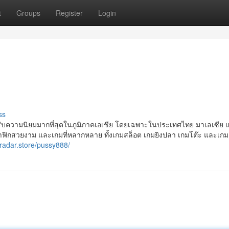
t
Groups
Register
Login
ss
รับความนิยมมากที่สุดในภูมิภาคเอเชีย โดยเฉพาะในประเทศไทย มาเลเซีย 
พกราฟิกสวยงาม และเกมที่หลากหลาย ทั้งเกมสล็อต เกมยิงปลา เกมโต๊ะ และเก
sradar.store/pussy888/