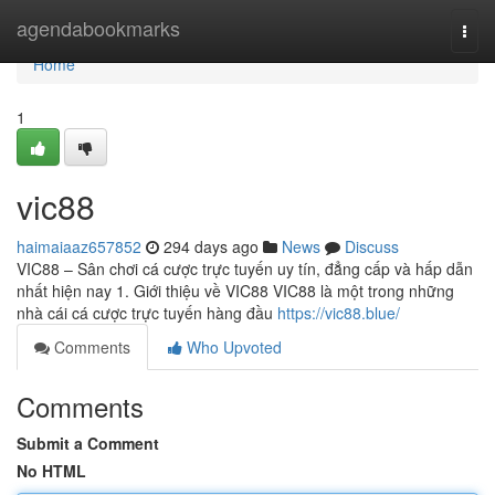
Home
agendabookmarks
Togg
navi
Home
1
vic88
haimaiaaz657852
294 days ago
News
Discuss
VIC88 – Sân chơi cá cược trực tuyến uy tín, đẳng cấp và hấp dẫn
nhất hiện nay 1. Giới thiệu về VIC88 VIC88 là một trong những
nhà cái cá cược trực tuyến hàng đầu
https://vic88.blue/
Comments
Who Upvoted
Comments
Submit a Comment
No HTML