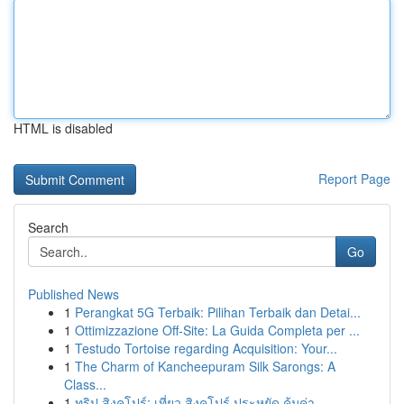
HTML is disabled
Report Page
Search
Go
Published News
1
Perangkat 5G Terbaik: Pilihan Terbaik dan Detai...
1
Ottimizzazione Off-Site: La Guida Completa per ...
1
Testudo Tortoise regarding Acquisition: Your...
1
The Charm of Kancheepuram Silk Sarongs: A
Class...
1
ทริป สิงคโปร์: เที่ยว สิงคโปร์ ประหยัด คุ้มค่า ...