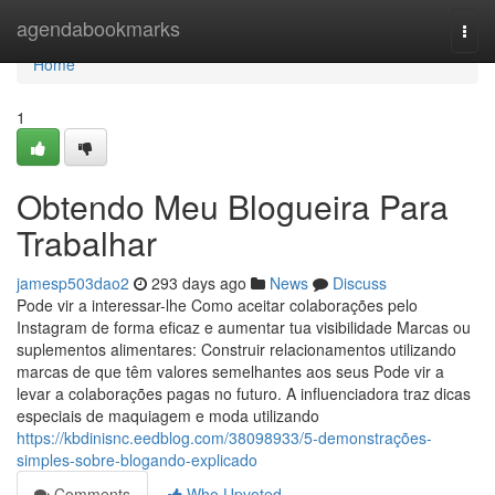
Home
agendabookmarks
Togg
navi
Home
1
Obtendo Meu Blogueira Para
Trabalhar
jamesp503dao2
293 days ago
News
Discuss
Pode vir a interessar-lhe Como aceitar colaborações pelo
Instagram de forma eficaz e aumentar tua visibilidade Marcas ou
suplementos alimentares: Construir relacionamentos utilizando
marcas de que têm valores semelhantes aos seus Pode vir a
levar a colaborações pagas no futuro. A influenciadora traz dicas
especiais de maquiagem e moda utilizando
https://kbdinisnc.eedblog.com/38098933/5-demonstrações-
simples-sobre-blogando-explicado
Comments
Who Upvoted