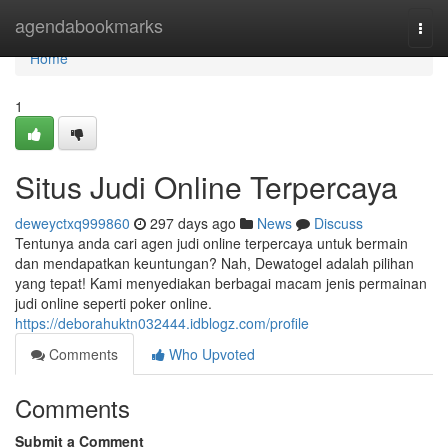
Home
agendabookmarks
Togg
navi
Home
1
Situs Judi Online Terpercaya
deweyctxq999860
297 days ago
News
Discuss
Tentunya anda cari agen judi online terpercaya untuk bermain
dan mendapatkan keuntungan? Nah, Dewatogel adalah pilihan
yang tepat! Kami menyediakan berbagai macam jenis permainan
judi online seperti poker online.
https://deborahuktn032444.idblogz.com/profile
Comments
Who Upvoted
Comments
Submit a Comment