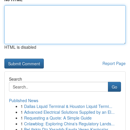
HTML is disabled
Report Page
Search
Go
Published News
1
Dallas Liquid Terminal & Houston Liquid Termi...
1
Advanced Electrical Solutions Supplied by an El...
1
Requesting a Quote: A Simple Guide
1
Cnlawblog: Exploring China's Regulatory Lands...
1
Bel ilişkin Diz Yaşadığı Fayda Veren Kaplıcalar