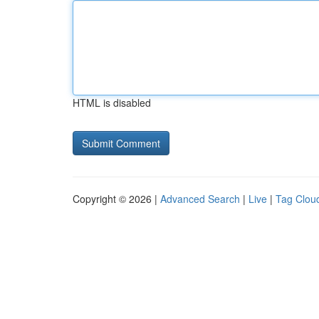
HTML is disabled
Copyright © 2026 |
Advanced Search
|
Live
|
Tag Clou