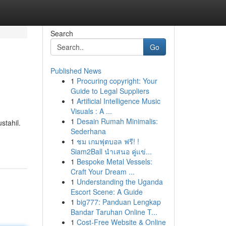
Search
Go
Published News
1
Procuring copyright: Your
Guide to Legal Suppliers
1
Artificial Intelligence Music
Visuals : A ...
1
Desain Rumah Minimalis:
stahil.
Sederhana
1
ชม เกมฟุตบอล ฟรี! !
Siam2Ball นำเสนอ คู่แข่...
1
Bespoke Metal Vessels:
Craft Your Dream ...
1
Understanding the Uganda
Escort Scene: A Guide
1
big777: Panduan Lengkap
Bandar Taruhan Online T...
1
Cost-Free Website & Online