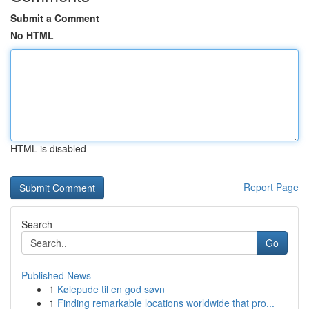
Submit a Comment
No HTML
HTML is disabled
Report Page
Search
Go
Published News
1
Kølepude til en god søvn
1
Finding remarkable locations worldwide that pro...