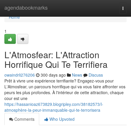
Home
agendabookmarks
Togg
navi
Home
1
L'Atmosfear: L'Attraction
Horrifique Qui Te Terrifiera
owaindrli276206
300 days ago
News
Discuss
Prêt à vivre une expérience terrifiante? Engagez-vous pour
L'Atmosfear, un parcours horrifique qui va vous faire affronter vos
peurs les plus profondes. À l'intérieur de cette attraction, chaque
cour est une
https://hassanioaz673829.blogripley.com/38182573/l-
atmosphère-la-peur-immanquable-qui-te-terrorisera
Comments
Who Upvoted