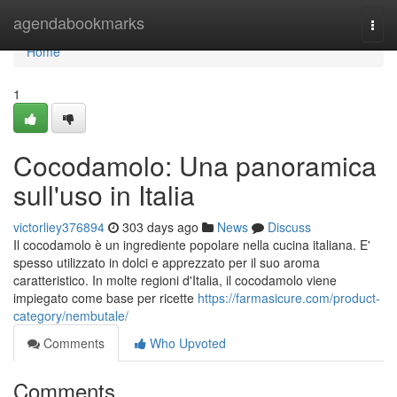
Home
agendabookmarks
Togg
navi
Home
1
Cocodamolo: Una panoramica
sull'uso in Italia
victorliey376894
303 days ago
News
Discuss
Il cocodamolo è un ingrediente popolare nella cucina italiana. E'
spesso utilizzato in dolci e apprezzato per il suo aroma
caratteristico. In molte regioni d'Italia, il cocodamolo viene
impiegato come base per ricette
https://farmasicure.com/product-
category/nembutale/
Comments
Who Upvoted
Comments