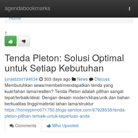
Home
agendabookmarks
Togg
navi
Home
1
Tenda Pleton: Solusi Optimal
untuk Setiap Kebutuhan
junaidztxt194634
303 days ago
News
Discuss
Membutuhkan sewa/membeli/mendapatkan tenda yang
kuat/tahan lama/resilien? Tenda Pleton adalah pilihan sangat
tepat/terbaik/ideal. Dengan desain modern/khas/unik dan bahan
berkualitas tinggi/material tahan lama/struktur
https://honeyptmo071750.blogs-service.com/67928538/tenda-
pleton-pilihan-terbaik-untuk-keperluan-anda
Comments
Who Upvoted