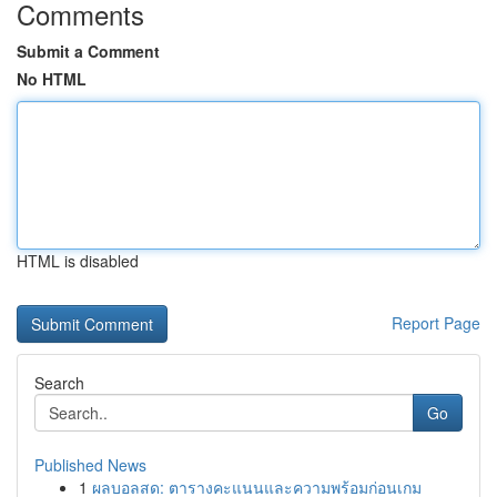
Comments
Submit a Comment
No HTML
HTML is disabled
Report Page
Search
Go
Published News
1
ผลบอลสด: ตารางคะแนนและความพร้อมก่อนเกม