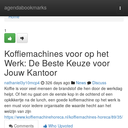
Home
agendabookmarks
Togg
navi
Home
1
Koffiemachines voor op het
Werk: De Beste Keuze voor
Jouw Kantoor
nathaniel3y10mcp4
326 days ago
News
Discuss
Koffie is voor veel mensen de brandstof die hen door de werkdag
helpt. Of het nu gaat om de eerste kop in de ochtend of een
opkikkertje na de lunch, een goede koffiemachine op het werk is
een must voor iedere organisatie die waarde hecht aan het
welzijn van zijn
https://www.koffiemachinehoreca.nl/koffiemachines-horeca/89/35/
Comments
Who Upvoted