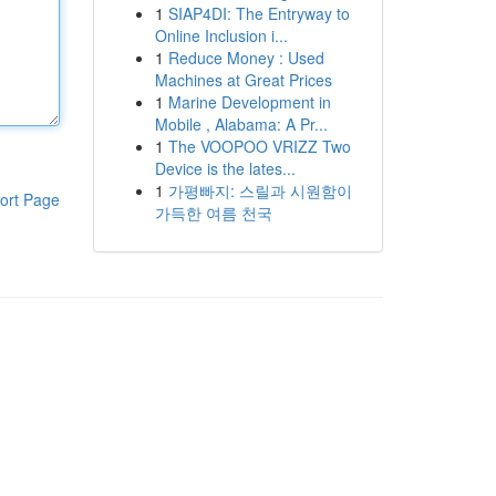
1
SIAP4DI: The Entryway to
Online Inclusion i...
1
Reduce Money : Used
Machines at Great Prices
1
Marine Development in
Mobile , Alabama: A Pr...
1
The VOOPOO VRIZZ Two
Device is the lates...
1
가평빠지: 스릴과 시원함이
ort Page
가득한 여름 천국