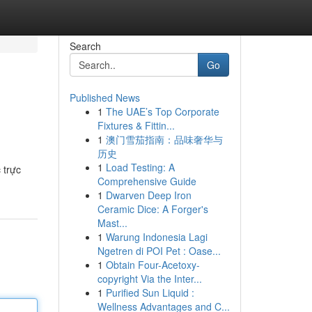
Search
Go
Published News
1
The UAE’s Top Corporate
Fixtures & Fittin...
1
澳门雪茄指南：品味奢华与
历史
1
Load Testing: A
 trực
Comprehensive Guide
1
Dwarven Deep Iron
Ceramic Dice: A Forger's
Mast...
1
Warung Indonesia Lagi
Ngetren di POI Pet : Oase...
1
Obtain Four-Acetoxy-
copyright Via the Inter...
1
Purified Sun Liquid :
Wellness Advantages and C...