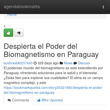
Home
agendabookmarks
Togg
navi
Home
1
Despierta el Poder del
Biomagnetismo en Paraguay
bushraxbkt237493
329 days ago
News
Discuss
El poderoso mundo del biomagnetismo se está extendiendo por
Paraguay, ofreciendo soluciones para la salud y el bienestar.
¿Estás listo para explorar sus cualidades? El alma es un campo
magnético complejo, y este
https://bookmarkquotes.com/story20321992/despierta-el-poder-
del-biomagnetismo-en-paraguay
Comments
Who Upvoted