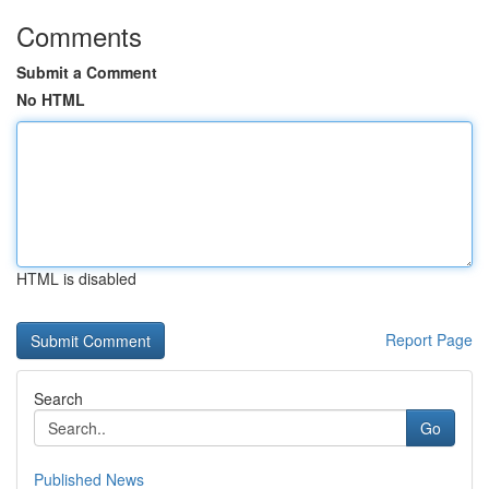
Comments
Submit a Comment
No HTML
HTML is disabled
Report Page
Search
Go
Published News