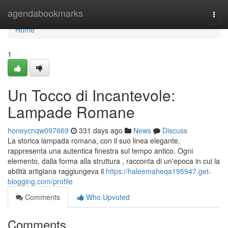
Home
agendabookmarks
Togg
navi
Home
1
Un Tocco di Incantevole:
Lampade Romane
honeycnqw097669
331 days ago
News
Discuss
La storica lampada romana, con il suo linea elegante,
rappresenta una autentica finestra sul tempo antico. Ogni
elemento, dalla forma alla struttura , racconta di un'epoca in cui la
abilità artigiana raggiungeva il
https://haleemaheqa195947.get-
blogging.com/profile
Comments
Who Upvoted
Comments