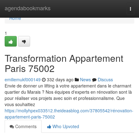
Home
agendabookmarks
Togg
navi
Home
1
Transformation Appartement
Paris 75002
emiliemukf000149
332 days ago
News
Discuss
Envie de donner un lifting à votre appartement dans le charmant
quartier du Marais ? Nos équipes d'experts en rénovation sont là
pour réaliser vos projets avec soin et professionnalisme. Que
vous souhaitiez
https://mollyhpex033512.theideasblog.com/37805542/rénovation-
appartement-paris-75002
Comments
Who Upvoted