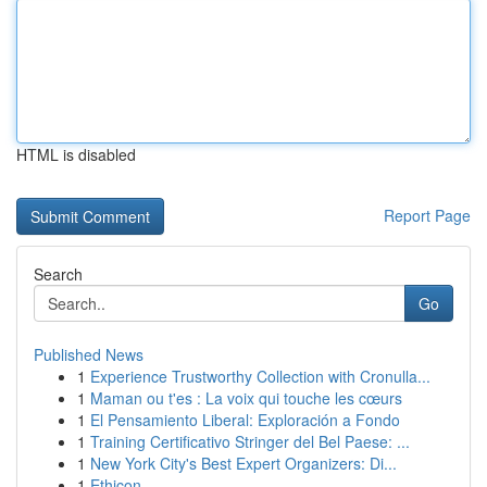
HTML is disabled
Report Page
Search
Go
Published News
1
Experience Trustworthy Collection with Cronulla...
1
Maman ou t'es : La voix qui touche les cœurs
1
El Pensamiento Liberal: Exploración a Fondo
1
Training Certificativo Stringer del Bel Paese: ...
1
New York City's Best Expert Organizers: Di...
1
Ethicon