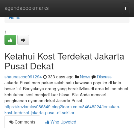
Home
agendabookmarks
Togg
navi
Home
1
Ketahui Kost Terdekat Jakarta
Pusat Dekat
shaunascoq991294
333 days ago
News
Discuss
Jakarta Pusat merupakan salah satu kawasan populer di kota
besar ini. Banyaknya orang yang beraktivitas di area ini membuat
kebutuhan kost menjadi luar biasa. Bila Anda mencari
penginapan nyaman dekat Jakarta Pusat,
https://keziamtxv086849.blog2learn.com/84648224/temukan-
kost-terdekat-jakarta-pusat-di-sekitar
Comments
Who Upvoted