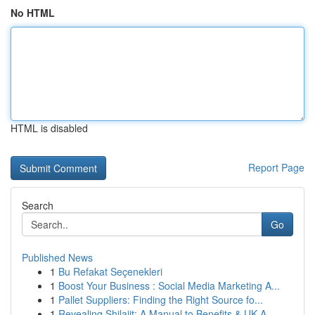
No HTML
HTML is disabled
Report Page
Search
Go
Published News
1
Bu Refakat Seçenekleri
1
Boost Your Business : Social Media Marketing A...
1
Pallet Suppliers: Finding the Right Source fo...
1
Revealing Shilajit: A Manual to Benefits & UK A...