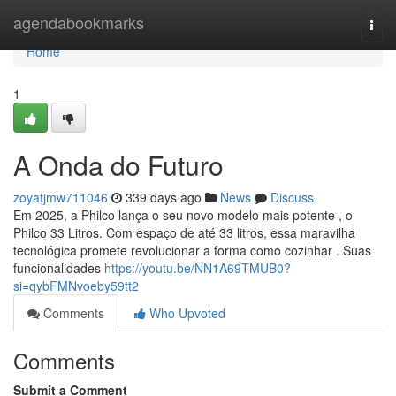
Home
agendabookmarks
Togg
navi
Home
1
A Onda do Futuro
zoyatjmw711046
339 days ago
News
Discuss
Em 2025, a Philco lança o seu novo modelo mais potente , o
Philco 33 Litros. Com espaço de até 33 litros, essa maravilha
tecnológica promete revolucionar a forma como cozinhar . Suas
funcionalidades
https://youtu.be/NN1A69TMUB0?
si=qybFMNvoeby59tt2
Comments
Who Upvoted
Comments
Submit a Comment