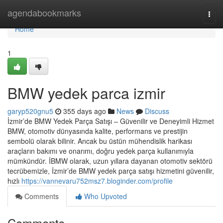
Home
agendabookmarks
Togg
navi
Home
1
BMW yedek parca izmir
garyp520gnu5
355 days ago
News
Discuss
İzmir’de BMW Yedek Parça Satışı – Güvenilir ve Deneyimli Hizmet
BMW, otomotiv dünyasında kalite, performans ve prestijin
sembolü olarak bilinir. Ancak bu üstün mühendislik harikası
araçların bakımı ve onarımı, doğru yedek parça kullanımıyla
mümkündür. İBMW olarak, uzun yıllara dayanan otomotiv sektörü
tecrübemizle, İzmir’de BMW yedek parça satışı hizmetini güvenilir,
hızlı
https://vannevaru752msz7.bloginder.com/profile
Comments
Who Upvoted
Comments