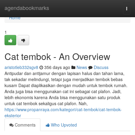
Home
agendabookmarks
Togg
navi
Home
1
Cat tembok - An Overview
aristotleb332sgv8
356 days ago
News
Discuss
Antipudar dan antijamur dengan lapisan halus dan tahan lama,
tak sekadar melindungi, tetapi juga menjadikan tembok bebas
kusam Dapat diaplikasikan dengan mudah untuk tembok rumah.
Anda juga bisa menggunakan cat ini sebagai cat plafon. Jadi,
lebih ekonomis karena Anda bisa menggunakan satu produk
untuk cat tembok sekaligus cat plafon. Nah,
https://www.propanraya.com/kategori/cat-tembok/cat-tembok-
eksterior
Comments
Who Upvoted