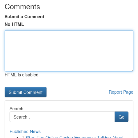
Comments
Submit a Comment
No HTML
HTML is disabled
Report Page
Search
Go
Published News
1
88m: The Online Casino Everyone's Talking About