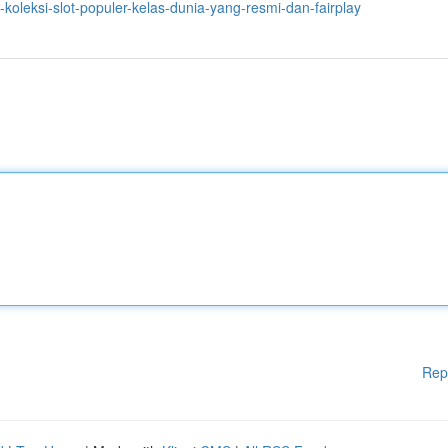
oleksi-slot-populer-kelas-dunia-yang-resmi-dan-fairplay
Rep