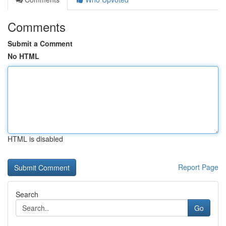
Comments
Submit a Comment
No HTML
HTML is disabled
Report Page
Search
Go