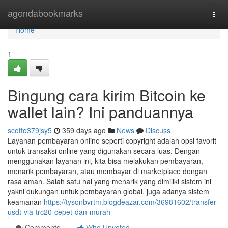
Home
agendabookmarks
Togg
navi
Home
1
Bingung cara kirim Bitcoin ke
wallet lain? Ini panduannya
scotto379jsy5
359 days ago
News
Discuss
Layanan pembayaran online seperti copyright adalah opsi favorit
untuk transaksi online yang digunakan secara luas. Dengan
menggunakan layanan ini, kita bisa melakukan pembayaran,
menarik pembayaran, atau membayar di marketplace dengan
rasa aman. Salah satu hal yang menarik yang dimiliki sistem ini
yakni dukungan untuk pembayaran global, juga adanya sistem
keamanan
https://tysonbvrtm.blogdeazar.com/36981602/transfer-
usdt-via-trc20-cepet-dan-murah
Comments
Who Upvoted