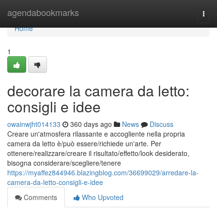
Home
agendabookmarks
Togg
navi
Home
1
decorare la camera da letto:
consigli e idee
owainwjht014133
360 days ago
News
Discuss
Creare un'atmosfera rilassante e accogliente nella propria
camera da letto è/può essere/richiede un'arte. Per
ottenere/realizzare/creare il risultato/effetto/look desiderato,
bisogna considerare/scegliere/tenere
https://myaffez844946.blazingblog.com/36699029/arredare-la-
camera-da-letto-consigli-e-idee
Comments
Who Upvoted